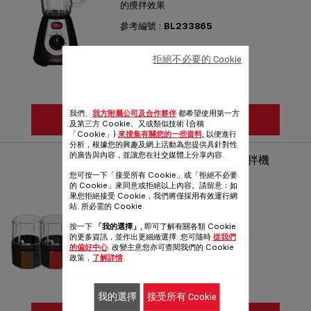
的攪拌效果
參考編號 :
BL233865
拒絕不必要的 Cookie
我們、
我方附屬公司及合作夥伴
都希望使用第一方
查看更多
及第三方 Cookie、又或類似技術 (合稱
「Cookie」)
來搜集有關您的一些資料
, 以便進行
分析，根據您的興趣及網上活動為您提供具針對性
的廣告與內容，並讓您在社交媒體上分享內容.
FRUIT SENSATION 0.9升 攪拌機
BL142A
您可按一下「接受所有 Cookie」或「拒絕不必要
的 Cookie」來同意或拒絕以上內容。請留意：如
刺激您的感覺
果您拒絕接受 Cookie，我們將僅採用有效運行網
站. 所必需的 Cookie
參考編號 :
BL142A42
按一下
「我的選擇」
, 即可了解有關各類 Cookie
的更多資訊，並作出更細緻選擇. 您可隨時
從我們
的偏好中心
. 改變主意您亦可查閱我們的 Cookie
政策，
了解詳情
.
我的選擇
接受所有 Cookie