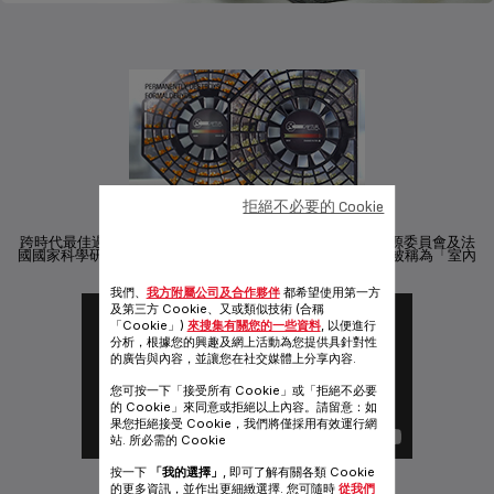
拒絕不必要的 Cookie
最佳過濾技術
跨時代最佳過濾技術*! NanoCaptur™ 由法國原子能與新能源委員會及法
國國家科學研究中心歷時十年研發專利技術。有效徹底消滅被稱為「室內
最有害污染物」的甲醛¹
我們、
我方附屬公司及合作夥伴
都希望使用第一方
及第三方 Cookie、又或類似技術 (合稱
「Cookie」)
來搜集有關您的一些資料
, 以便進行
分析，根據您的興趣及網上活動為您提供具針對性
的廣告與內容，並讓您在社交媒體上分享內容.
您可按一下「接受所有 Cookie」或「拒絕不必要
的 Cookie」來同意或拒絕以上內容。請留意：如
果您拒絕接受 Cookie，我們將僅採用有效運行網
站. 所必需的 Cookie
按一下
「我的選擇」
, 即可了解有關各類 Cookie
最佳過濾技術
的更多資訊，並作出更細緻選擇. 您可隨時
從我們