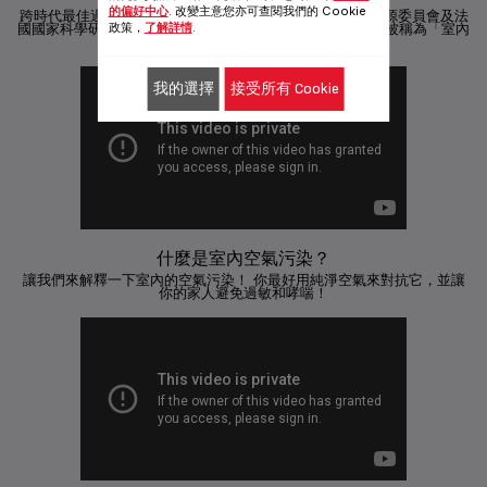
的偏好中心
. 改變主意您亦可查閱我們的 Cookie
跨時代最佳過濾技術*! NanoCaptur™ 由法國原子能與新能源委員會及法
政策，
了解詳情
.
國國家科學研究中心歷時十年研發專利技術。有效徹底消滅被稱為「室內
最有害污染物」的甲醛¹
我的選擇
接受所有 Cookie
什麼是室內空氣污染？
讓我們來解釋一下室內的空氣污染！ 你最好用純淨空氣來對抗它，並讓
你的家人避免過敏和哮喘！