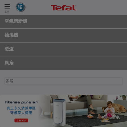
選單
空氣清新機
抽濕機
暖爐
風扇
家居