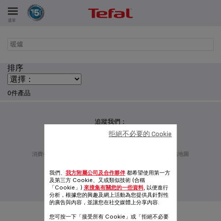
選單
暖爐
排序
0件產品
追蹤我們：
拒絕不必要的 Cookie
消費者服務
私隱政策
賽博亞洲
加入我們
發明者
網站地圖
一般使用條款
Cookie政策
我們、
我方附屬公司及合作夥伴
都希望使用第一方
桌面版網站
及第三方 Cookie、又或類似技術 (合稱
「Cookie」)
來搜集有關您的一些資料
, 以便進行
|
繁體中文
分析，根據您的興趣及網上活動為您提供具針對性
的廣告與內容，並讓您在社交媒體上分享內容.
您可按一下「接受所有 Cookie」或「拒絕不必要