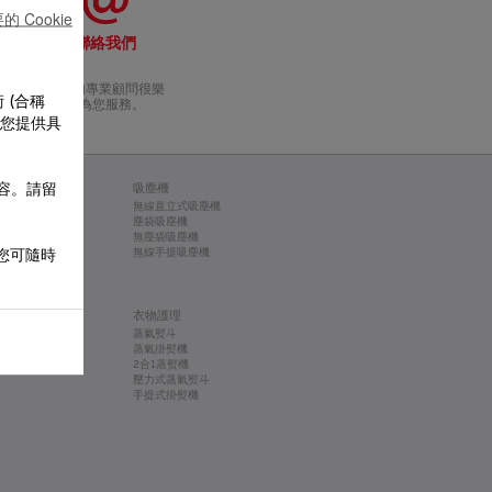
 Cookie
聯絡我們
我們的專業顧問很樂
 (合稱
於為您服務。
為您提供具
內容。請留
理及果汁機
吸塵機
無線直立式吸塵機
碎器
塵袋吸塵機
無塵袋吸塵機
 您可隨時
蛋器
無線手提吸塵機
拌機
存
衣物護理
蒸氣熨斗
蒸氣掛熨機
2合1蒸熨機
壓力式蒸氣熨斗
手提式掛熨機