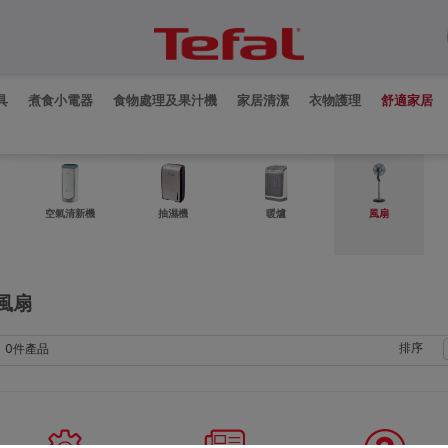
具
煮食小電器
食物處理及果汁機
家居清潔
衣物護理
舒適家居
空氣清新機
抽濕機
暖爐
風扇
風扇
0件產品
排序