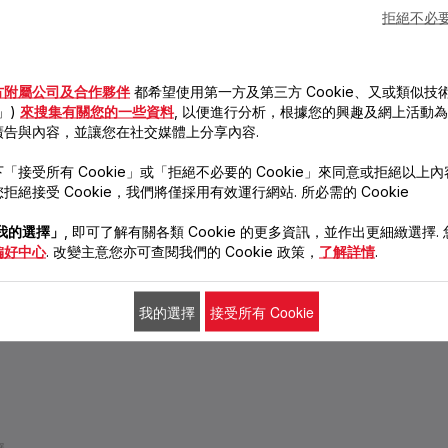
拒絕不必要的
服務中心
使用說明
常見問題
尋找服務中心
尋找特福產品的
為您的查詢尋找答案
方附屬公司及合作夥伴
都希望使用第一方及第三方 Cookie、又或類似技術
使用說明
e」)
來搜集有關您的一些資料
, 以便進行分析，根據您的興趣及網上活動
廣告與內容，並讓您在社交媒體上分享內容.
「接受所有 Cookie」或「拒絕不必要的 Cookie」來同意或拒絕以上
機
鍋具及廚具
煮食小電器
食物處
鍋具
電飯煲
攪拌機
拒絕接受 Cookie，我們將僅採用有效運行網站. 所必需的 Cookie
廚刀及餐具
焗爐
食物切
廚房工具及小配件
電蒸鍋
榨汁機
我的選擇」
, 即可了解有關各類 Cookie 的更多資訊，並作出更細緻選擇.
高速煲
三文治機
手提打
多士爐
手提攪
偏好中心
. 改變主意您亦可查閱我們的 Cookie 政策，
了解詳情
.
健營動炸鍋
電水壺
智能高速煲
食物保
我的選擇
接受所有 Cookie