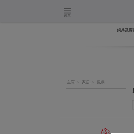
選單
鍋具及廚
主頁
>
家居
>
風扇