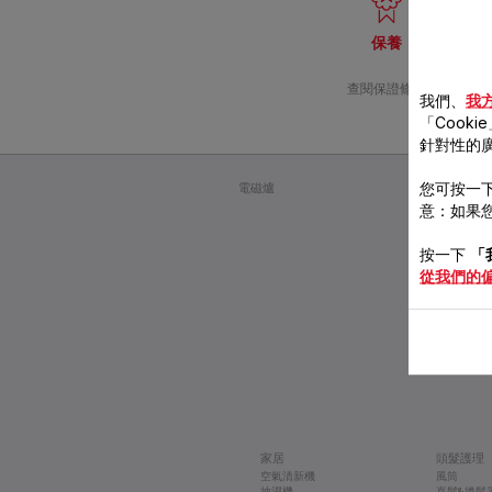
保養
查閱保證條款
我們、
我
「Cooki
針對性的
您可按一下
電磁爐
2合1蒸氣吸塵
意：如果您
按一下
「
從我們的
家居
頭髮護理
空氣清新機
風筒