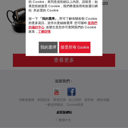
的 Cookie」來同意或拒絕以上內容。請留意：如
PRO EXPRESS VISION GV9820
果您拒絕接受 Cookie，我們將僅採用有效運行網
站. 所必需的 Cookie
燃亮通往完美效果的道路
按一下
「我的選擇」
, 即可了解有關各類 Cookie
參考編號 :
GV9820G0
的更多資訊，並作出更細緻選擇. 您可隨時
從我們
的偏好中心
. 改變主意您亦可查閱我們的 Cookie
政策，
了解詳情
.
我的選擇
接受所有 Cookie
查看更多
追蹤我們：
消費者服務
私隱政策
賽博亞洲
加入我們
發明者
網站地圖
一般使用條款
Cookie政策
桌面版網站
|
繁體中文