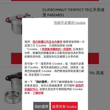
CLIPSO MINUT' PERFECT 7.5公升高速
煲 P4624831
完美烹調從此變得簡單
拒絕不必要的 Cookie
參考編號 :
P4624831
我們、
我方附屬公司及合作夥伴
都希望使用第一方
及第三方 Cookie、又或類似技術 (合稱
「Cookie」)
來搜集有關您的一些資料
, 以便進行
分析，根據您的興趣及網上活動為您提供具針對性
的廣告與內容，並讓您在社交媒體上分享內容.
查看更多
您可按一下「接受所有 Cookie」或「拒絕不必要
的 Cookie」來同意或拒絕以上內容。請留意：如
果您拒絕接受 Cookie，我們將僅採用有效運行網
TEFAL CLIPSO MINUT' EASY 7.5L 高速
站. 所必需的 Cookie
煲 P4624866
按一下
「我的選擇」
, 即可了解有關各類 Cookie
單手即可輕鬆開啟高速煲
的更多資訊，並作出更細緻選擇. 您可隨時
從我們
的偏好中心
. 改變主意您亦可查閱我們的 Cookie
參考編號 :
P4624866
政策，
了解詳情
.
我的選擇
接受所有 Cookie