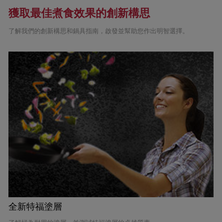
獲取最佳煮食效果的創新構思
了解我們的創新構思和鍋具指南，啟發並幫助您作出明智選擇。
全新特福塗層
I