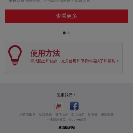
了解極為耐用的塗層，並測試特福塗層的卓越質素。
2
查看更多
使用方法
尋找貼士和秘訣，充分使用和保養特福鍋子和鍋具
追蹤我們：
消費者服務
私隱政策
賽博亞洲
加入我們
發明者
網站地圖
一般使用條款
Cookie政策
桌面版網站