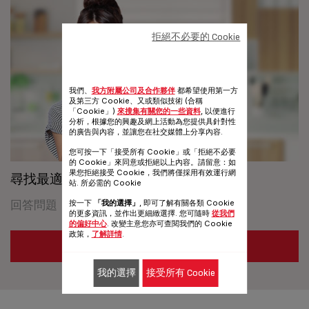
拒絕不必要的 Cookie
我們、
我方附屬公司及合作夥伴
都希望使用第一方
及第三方 Cookie、又或類似技術 (合稱
「Cookie」)
來搜集有關您的一些資料
, 以便進行
分析，根據您的興趣及網上活動為您提供具針對性
的廣告與內容，並讓您在社交媒體上分享內容.
您可按一下「接受所有 Cookie」或「拒絕不必要
的 Cookie」來同意或拒絕以上內容。請留意：如
果您拒絕接受 Cookie，我們將僅採用有效運行網
尋找最適合您的鍋具
站. 所必需的 Cookie
按一下
「我的選擇」
, 即可了解有關各類 Cookie
回答問題，即可尋找滿足您需求的特福產品。
的更多資訊，並作出更細緻選擇. 您可隨時
從我們
的偏好中心
. 改變主意您亦可查閱我們的 Cookie
政策，
了解詳情
.
查看更多
我的選擇
接受所有 Cookie