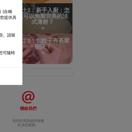
貼士2：新手入廚：怎
 (合稱
樣可以炮製完美的法
為您提供具
式薄餅？
內容。請留
貼士3：包餃子有甚麼
秘訣？
 您可隨時
聯絡我們
我們的專業顧問很樂
於為您服務。