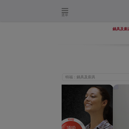
選單
鍋具及廚
特福：鍋具及廚具