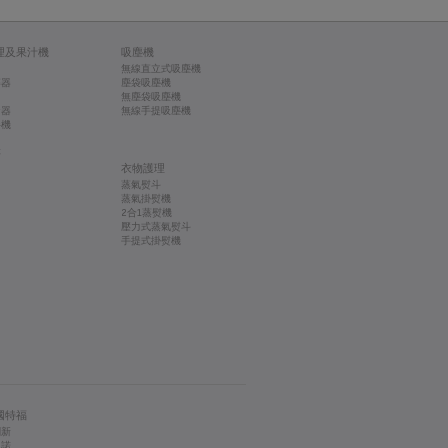
理及果汁機
吸塵機
無線直立式吸塵機
碎器
塵袋吸塵機
無塵袋吸塵機
蛋器
無線手提吸塵機
拌機
存
衣物護理
蒸氣熨斗
蒸氣掛熨機
2合1蒸熨機
壓力式蒸氣熨斗
手提式掛熨機
國特福
創新
承諾