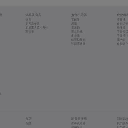
機
鍋具及廚具
煮食小電器
食物處
鍋具
電飯煲
攪拌機
廚刀及餐具
焗爐
食物切
廚房工具及小配件
電蒸鍋
榨汁機
高速煲
三文治機
手提打
多士爐
手提攪
健營動炸鍋
電水壺
智能高速煲
食物保
器
食譜
消費者服務
關於法
食譜
保養及維修
我們的
使用說明
我們的