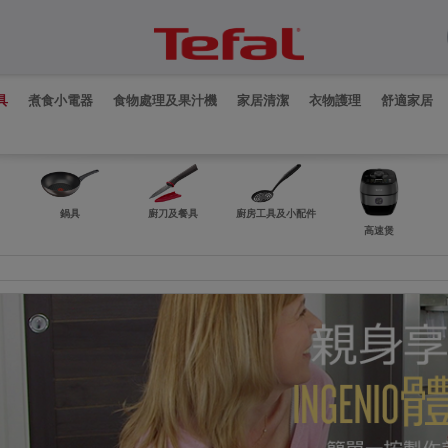
具
煮食小電器
食物處理及果汁機
家居清潔
衣物護理
舒適家居
鍋具
廚刀及餐具
廚房工具及小配件
高速煲