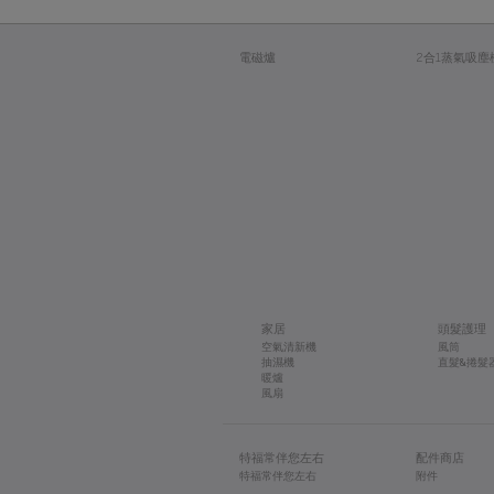
電磁爐
2合1蒸氣吸塵
家居
頭髮護理
空氣清新機
風筒
抽濕機
直髮&捲髮
暖爐
風扇
特福常伴您左右
配件商店
特福常伴您左右
附件