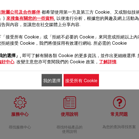
方附屬公司及合作夥伴
都希望使用第一方及第三方 Cookie、又或類似技術
e」)
來搜集有關您的一些資料
, 以便進行分析，根據您的興趣及網上活動
廣告與內容，並讓您在社交媒體上分享內容.
「接受所有 Cookie」或「拒絕不必要的 Cookie」來同意或拒絕以上
具貼士1：怎樣才不會把牛油煮焦？
拒絕接受 Cookie，我們將僅採用有效運行網站. 所必需的 Cookie
我的選擇」
, 即可了解有關各類 Cookie 的更多資訊，並作出更細緻選擇.
偏好中心
. 改變主意您亦可查閱我們的 Cookie 政策，
了解詳情
.
以及正確保存食物的方法。
我的選擇
接受所有 Cookie
服務中心
使用說明
常見問題
尋找服務中心
尋找特福產品的
為您的查詢尋找答案
使用說明