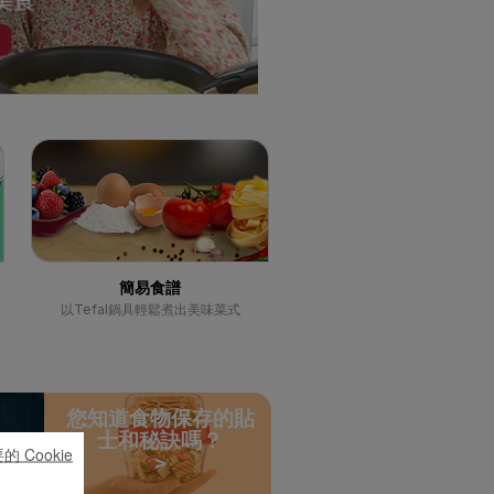
簡易食譜
以Tefal鍋具輕鬆煮出美味菜式
您知道食物保存的貼
士和秘訣嗎？
 Cookie