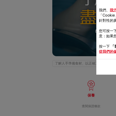
我們、
我
「Cooki
針對性的
您可按一下
特福鍋
意：如果您
按一下
「
從我們的
了解人手準備食材、以正確工具烹煮材料
保養
查閱保證條款