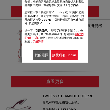
分析，根據您的興趣及網上活動為您提供具針對性
的廣告與內容，並讓您在社交媒體上分享內容.
查看更多
您可按一下「接受所有 Cookie」或「拒絕不必要
的 Cookie」來同意或拒絕以上內容。請留意：如
果您拒絕接受 Cookie，我們將僅採用有效運行網
站. 所必需的 Cookie
PRO STYLE ONE IT2440 蒸氣掛熨機
按一下
「我的選擇」
, 即可了解有關各類 Cookie
在家快速輕鬆蒸熨
的更多資訊，並作出更細緻選擇. 您可隨時
從我們
的偏好中心
. 改變主意您亦可查閱我們的 Cookie
參考編號 :
IT2440M0
政策，
了解詳情
.
我的選擇
接受所有 Cookie
查看更多
TWEENY STEAMSHOT UT1730
蒸氣和熨燙織物隨心所欲。
參考編號 :
UR1730M0