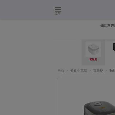
選單
鍋具及廚
電飯煲
主頁
>
煮食小電器
>
電飯煲
>
Tef