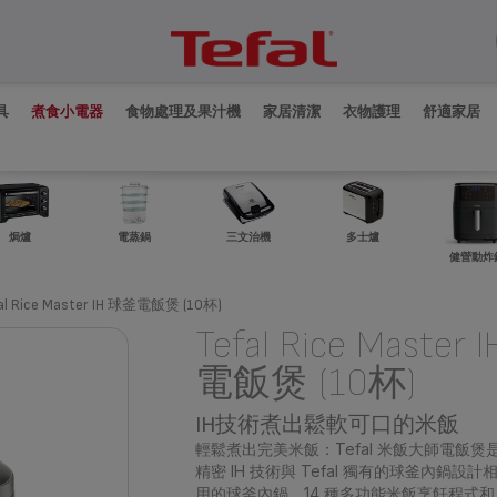
具
煮食小電器
食物處理及果汁機
家居清潔
衣物護理
舒適家居
焗爐
電蒸鍋
三文治機
多士爐
健營動炸
al Rice Master IH 球釜電飯煲 (10杯)
Tefal Rice Master
電飯煲 (10杯)
IH技術煮出鬆軟可口的米飯
輕鬆煮出完美米飯：Tefal 米飯大師電飯
精密 IH 技術與 Tefal 獨有的球釜內鍋
用的球釜內鍋。14 種多功能米飯烹飪程式和