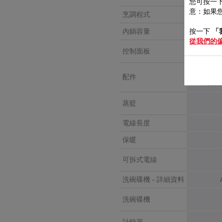
您可按一下
意：如果您
烹調程式
按一下
「
內鍋容量
從我們的
控制面板
Rice S
配件
Measu
蒸籃
電線長度
保暖
可拆式電線
洗碗碟機 - 詳細資料
洗碗碟機