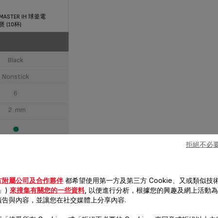
E MASTER IH 球釜電
煲 (10杯)
Black
Nonstick
6
2 mm
拒絕不必要的
方附屬公司及合作夥伴
都希望使用第一方及第三方 Cookie、又或類似技術
e」)
來搜集有關您的一些資料
, 以便進行分析，根據您的興趣及網上活動
IH
廣告與內容，並讓您在社交媒體上分享內容.