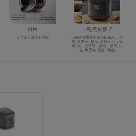
耐用
12種煮食模式
2mm, 6層球釜厚鍋
12種煮食模式米飯包括白米， 糙
米, 珍珠米, 糯米, 多穀米,印度香
米, 粥，煲仔飯，煲湯、蒸煮, 快
煮, 焗蛋糕, 慢煮 , 翻熱