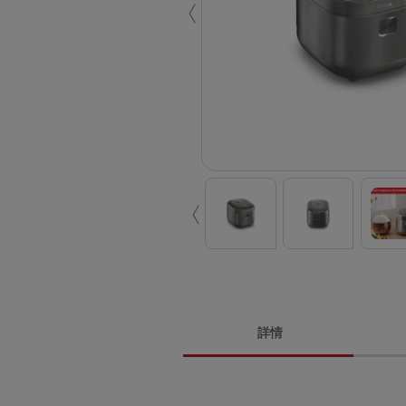
‹
‹
詳情