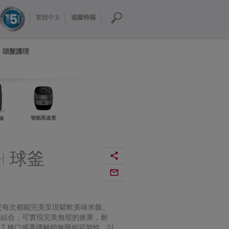
繁體中文
追蹤特福
頭髮護理
智能高速煲
鍋
 IH 球釜
煲是每次都能完美呈現鬆軟美味米飯。
設計相結合，可實現完美無瑕的效果，耐
 2 種口感選擇解鎖無限的可能性，以