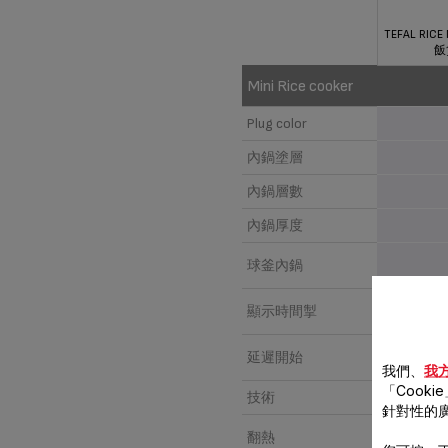
TEFAL RIC
飯
Mini Rice cooker
Plug color
內鍋塗層
內鍋層數
內鍋厚度
球釜內鍋
顯示時間掣
延遲開始
我們、
我
「Cooki
技術
針對性的
翻熱