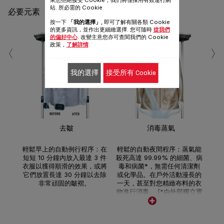
果您拒絕接受 Cookie，我們將僅採用有效運行網
站. 所必需的 Cookie
必要元素
按一下
「我的選擇」
, 即可了解有關各類 Cookie
的更多資訊，並作出更細緻選擇. 您可隨時
從我們
的偏好中心
. 改變主意您亦可查閱我們的 Cookie
‹
›
政策，
了解詳情
.
我的選擇
接受所有 Cookie
非
去皺
消毒蒸氣
*
輕鬆早上的自動例行程序：在
輕鬆的自動夜間程序：蒸氣能
短短 10 分鐘內放入最達 3 件
殺死高達 99.99% 的細菌、病
衣服以獲得順滑的效果，或將
毒和病菌*，無需任何清潔劑
它們放置長達 30 分鐘以去除
或化學品。在戶外活動漫長的
非常頑固的皺褶。
一天，甚至對您精緻布料的衣
物進行消毒。 [*由外部獨立實
驗室測試，於棉質物料用消毒
模式40分鐘]