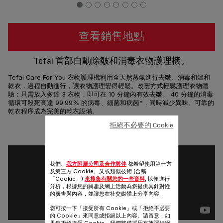
查看銷售地點
Tefal 首部自動除皺和消毒衣物護理機。
Tefal Care For You 衣物護理機利用全天然蒸氣進行去皺、消毒和溫和
乾衣，過程自動進行，讓衣物護理變得輕鬆。改變方式輕鬆護理衣物體
驗：只需放入多達 3 衣物，即可在 10 分鐘內有效去皺。 40 分鐘的消毒
循環可殺死高達 99.99% 的病毒、細菌和病菌*，同時減少異味。可靠的
乾衣程序成為完美的乾衣設備。
拒絕不必要的 Cookie
分享
發送
我們、
我方附屬公司及合作夥伴
都希望使用第一方
及第三方 Cookie、又或類似技術 (合稱
「Cookie」)
來搜集有關您的一些資料
, 以便進行
分析，根據您的興趣及網上活動為您提供具針對性
的廣告與內容，並讓您在社交媒體上分享內容.
您可按一下「接受所有 Cookie」或「拒絕不必要
的 Cookie」來同意或拒絕以上內容。請留意：如