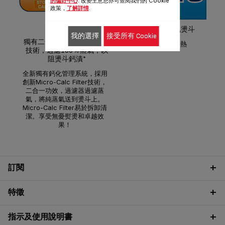
的偏好中心
. 改變主意您亦可查閱我們的 Cookie
政策，
了解詳情
.
蒸
Tefal 最強力蒸氣燙斗
我的選擇
接受所有 Cookie
獨有二合一Micro-Calc Filter
3100W可快速加熱
技術，過濾100％蒸氣，以
阻燙斗鈣漬*
全新獨有鈣化管理系統，採用
創新Micro-Calc Filter技術，
二合一功效，過濾器過濾蒸
氣，將純蒸氣送到燙斗上。
Micro-Calc Filter易於拆卸清
潔。享受無憂熨燙和卓越效
果！
訂閱
特徵
指示及使用說明書