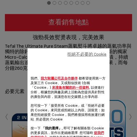
查看銷售地點
強勁長效熨燙表現，完美效果
Tefal The Ultimate Pure Steam蒸氣熨斗將卓越的蒸氣功率與
獨特的除鈣系統結合，實現完美的熨燙效果。全新的獨家
拒絕不必要的 Cookie
Micro-Calc Filter 技術有助防止熨燙時殘留物或污漬，持續
蒸氣輸出達每分鐘60克，帶來高效快捷的熨衣效果，而每
分鐘260克蒸氣噴射則可熨平最頑固的縐褶。
分享
發送
我們、
我方附屬公司及合作夥伴
都希望使用第一方
及第三方 Cookie、又或類似技術 (合稱
「Cookie」)
來搜集有關您的一些資料
, 以便進行
必要元素
分析，根據您的興趣及網上活動為您提供具針對性
的廣告與內容，並讓您在社交媒體上分享內容.
您可按一下「接受所有 Cookie」或「拒絕不必要
‹
›
的 Cookie」來同意或拒絕以上內容。請留意：如
果您拒絕接受 Cookie，我們將僅採用有效運行網
站. 所必需的 Cookie
按一下
「我的選擇」
, 即可了解有關各類 Cookie
的更多資訊，並作出更細緻選擇. 您可隨時
從我們
強