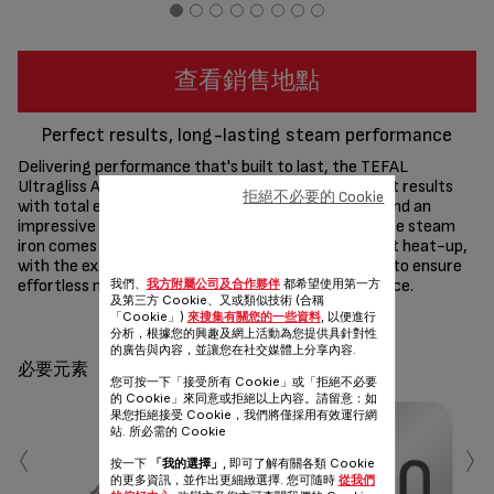
查看銷售地點
Perfect results, long-lasting steam performance
Delivering performance that's built to last, the TEFAL
Ultragliss Anti-Calc Plus Steam Iron ensures perfect results
拒絕不必要的 Cookie
with total ease, offering the fastest glide by Tefal and an
impressive range of features. This high-performance steam
iron comes equipped with 2800W of power for a fast heat-up,
with the exclusive removable calc collector system to ensure
我們、
我方附屬公司及合作夥伴
都希望使用第一方
effortless maintenance and long-lasting performance.
及第三方 Cookie、又或類似技術 (合稱
「Cookie」)
來搜集有關您的一些資料
, 以便進行
分享
發送
分析，根據您的興趣及網上活動為您提供具針對性
的廣告與內容，並讓您在社交媒體上分享內容.
必要元素
您可按一下「接受所有 Cookie」或「拒絕不必要
的 Cookie」來同意或拒絕以上內容。請留意：如
果您拒絕接受 Cookie，我們將僅採用有效運行網
‹
›
站. 所必需的 Cookie
按一下
「我的選擇」
, 即可了解有關各類 Cookie
的更多資訊，並作出更細緻選擇. 您可隨時
從我們