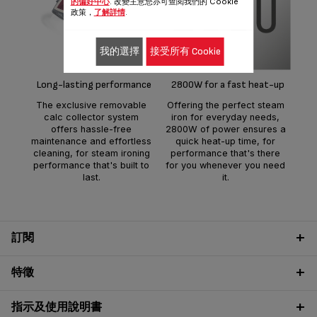
的偏好中心
. 改變主意您亦可查閱我們的 Cookie
政策，
了解詳情
.
E
A c
我的選擇
接受所有 Cookie
of
fas
e
Long-lasting performance
2800W for a fast heat-up
The exclusive removable
Offering the perfect steam
calc collector system
iron for everyday needs,
offers hassle-free
2800W of power ensures a
maintenance and effortless
quick heat-up time, for
cleaning, for steam ironing
performance that's there
performance that's built to
for you whenever you need
last.
it.
訂閱
特徵
指示及使用說明書