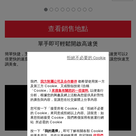
查看銷售地點
單手即可輕鬆開啟高速煲
簡單快捷，烹調出多樣菜式 Clipso Minut'® Easy，不銹鋼高速煲可以2
拒絕不必要的 Cookie
倍更快的速度烹調*。全家適用的大容量及輕巧實用的設計，讓您快速烹
調美食。
分享
發送
我們、
我方附屬公司及合作夥伴
都希望使用第一方
及第三方 Cookie、又或類似技術 (合稱
「Cookie」)
來搜集有關您的一些資料
, 以便進行
分析，根據您的興趣及網上活動為您提供具針對性
的廣告與內容，並讓您在社交媒體上分享內容.
您可按一下「接受所有 Cookie」或「拒絕不必要
的 Cookie」來同意或拒絕以上內容。請留意：如
果您拒絕接受 Cookie，我們將僅採用有效運行網
站. 所必需的 Cookie
按一下
「我的選擇」
, 即可了解有關各類 Cookie
的更多資訊，並作出更細緻選擇. 您可隨時
從我們