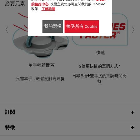
必要元素
的偏好中心
. 改變主意您亦可查閱我們的 Cookie
政策，
了解詳情
.
‹
›
我的選擇
接受所有 Cookie
快速
比相
單手輕鬆開蓋
2倍更快捷的烹調方式*
*與特福®雙耳煲的烹調時間比
只需單手，輕鬆開關高速煲
較
訂閱
特徵