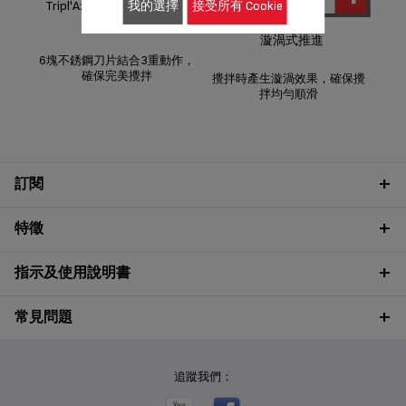
精
我的選擇
接受所有 Cookie
Tripl'Ax 技術: 特福革命性刀
片技術
漩渦式推進
6塊不銹鋼刀片結合3重動作，
確保完美攪拌
攪拌時產生漩渦效果，確保攪
拌均勻順滑
訂閱
特徵
指示及使用說明書
常見問題
追蹤我們：