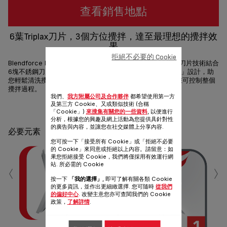
查看銷售地點
6葉Triplax刀片，3個方位攪拌，達至最理想的攪拌效
果
拒絕不必要的 Cookie
Blendforce Maxi: 極致攪拌的能力! 創新攪拌機連 Tripl'Ax 刀片技術結合
6塊不銹鋼刀片及3重動作，完美攪拌各種食材。專利「雙按」設計，助
您輕鬆清洗攪拌機。600瓦功率及5段速度連暫動功能確保您可控制整個
攪拌過程。
我們、
我方附屬公司及合作夥伴
都希望使用第一方
及第三方 Cookie、又或類似技術 (合稱
分享
發送
「Cookie」)
來搜集有關您的一些資料
, 以便進行
分析，根據您的興趣及網上活動為您提供具針對性
的廣告與內容，並讓您在社交媒體上分享內容.
必要元素
您可按一下「接受所有 Cookie」或「拒絕不必要
的 Cookie」來同意或拒絕以上內容。請留意：如
果您拒絕接受 Cookie，我們將僅採用有效運行網
‹
›
站. 所必需的 Cookie
按一下
「我的選擇」
, 即可了解有關各類 Cookie
的更多資訊，並作出更細緻選擇. 您可隨時
從我們
的偏好中心
. 改變主意您亦可查閱我們的 Cookie
政策，
了解詳情
.