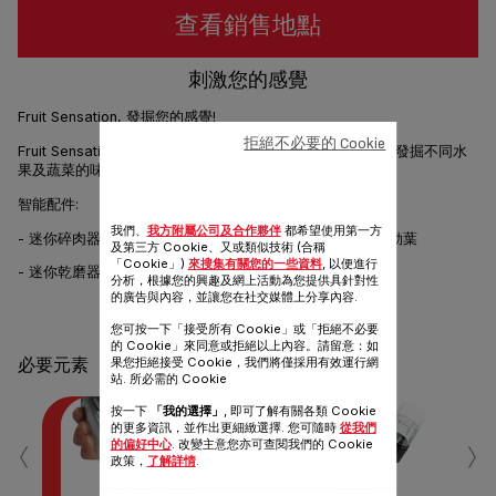
查看銷售地點
刺激您的感覺
Fruit Sensation, 發掘您的感覺!
拒絕不必要的 Cookie
Fruit Sensation 是一部智能迷你攪拌機，可使用簡便的配件發掘不同水
果及蔬菜的味道和口感。優雅的設計讓您的廚房變得更完美!
智能配件:
我們、
我方附屬公司及合作夥伴
都希望使用第一方
- 迷你碎肉器可切碎所有新鮮的水果或香草，例如薄荷或羅勒葉
及第三方 Cookie、又或類似技術 (合稱
「Cookie」)
來搜集有關您的一些資料
, 以便進行
- 迷你乾磨器可磨碎您的咖啡豆或果仁，發掘更多新食譜!
分析，根據您的興趣及網上活動為您提供具針對性
的廣告與內容，並讓您在社交媒體上分享內容.
分享
發送
您可按一下「接受所有 Cookie」或「拒絕不必要
的 Cookie」來同意或拒絕以上內容。請留意：如
果您拒絕接受 Cookie，我們將僅採用有效運行網
必要元素
站. 所必需的 Cookie
按一下
「我的選擇」
, 即可了解有關各類 Cookie
‹
›
的更多資訊，並作出更細緻選擇. 您可隨時
從我們
的偏好中心
. 改變主意您亦可查閱我們的 Cookie
政策，
了解詳情
.