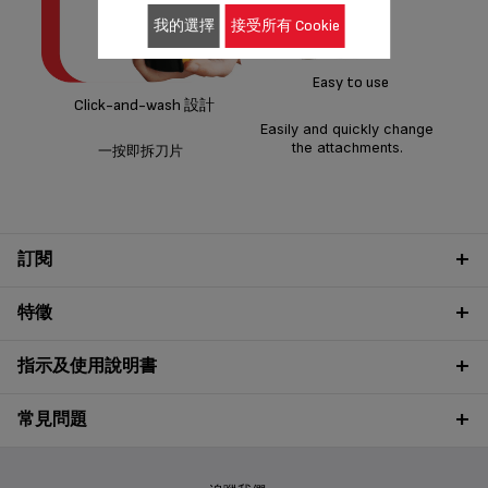
我的選擇
接受所有 Cookie
所
Easy to use
Click-and-wash 設計
Easily and quickly change
the attachments.
一按即拆刀片
訂閱
特徵
指示及使用說明書
常見問題