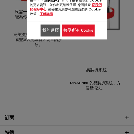
按一下
「我的選擇」
, 即可了解有關各類 Cookie
摩
的更多資訊，並作出更細緻選擇. 您可隨時
從我們
的偏好中心
. 改變主意您亦可查閱我們的 Cookie
只需一個簡單操作步驟，就
政策，
了解詳情
.
能為你準備大量的纖維與營
養
我的選擇
接受所有 Cookie
完美攪拌水果和蔬菜，享受營
養豐富及充滿持久能量的沙
冰。
易裝拆系統
Mix&Drink 的易裝拆系統，方
便易清洗。
訂閱
特徵