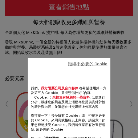
查看銷售地點
每天都能吸收更多纖維與營養
全新個人化 Mix&Drink 攪拌機: 每天為你增加更多的纖維與營養吸收
發現 Mix&Drink, 一個全新的特福個人化迷你攪拌機能助你每天吸收更多
纖維與營養。易裝拆系統及2段速度設定，你能輕易準備無限量健康沙
冰。開始吸收水果及蔬菜無上限!
拒絕不必要的 Cookie
分享
發送
必要元素
我們、
我方附屬公司及合作夥伴
都希望使用第一方
及第三方 Cookie、又或類似技術 (合稱
‹
›
「Cookie」)
來搜集有關您的一些資料
, 以便進行
分析，根據您的興趣及網上活動為您提供具針對性
的廣告與內容，並讓您在社交媒體上分享內容.
您可按一下「接受所有 Cookie」或「拒絕不必要
的 Cookie」來同意或拒絕以上內容。請留意：如
果您拒絕接受 Cookie，我們將僅採用有效運行網
站. 所必需的 Cookie
空氣