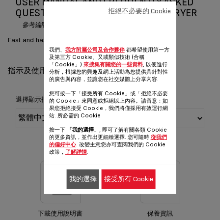
USER MANUAL AND FREQUENTLY ASKED
拒絕不必要的 Cookie
QUESTIONS EXPRESS STYLE HAIR DRYER
參考編號 :
HV1841G0
Fast and hassle-free drying anytime, anywhere!
我們、
我方附屬公司及合作夥伴
都希望使用第一方
及第三方 Cookie、又或類似技術 (合稱
「Cookie」)
來搜集有關您的一些資料
, 以便進行
指示及使用說明書
分析，根據您的興趣及網上活動為您提供具針對性
的廣告與內容，並讓您在社交媒體上分享內容.
您可按一下「接受所有 Cookie」或「拒絕不必要
選擇顯示指示及使用說明書的語言：
的 Cookie」來同意或拒絕以上內容。請留意：如
果您拒絕接受 Cookie，我們將僅採用有效運行網
站. 所必需的 Cookie
按一下
「我的選擇」
, 即可了解有關各類 Cookie
的更多資訊，並作出更細緻選擇. 您可隨時
從我們
的偏好中心
. 改變主意您亦可查閱我們的 Cookie
政策，
了解詳情
.
我的選擇
接受所有 Cookie
下載使用說明書
保養資訊