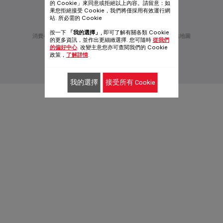
的 Cookie」來同意或拒絕以上內容。請留意：如
追蹤我們：
果您拒絕接受 Cookie，我們將僅採用有效運行網
站. 所必需的 Cookie
按一下
「我的選擇」
, 即可了解有關各類 Cookie
消費者服務
私隱政策
賽博亞洲
加入我們
發明者
網站地圖
的更多資訊，並作出更細緻選擇. 您可隨時
從我們
一般使用條款
Cookie政策
的偏好中心
. 改變主意您亦可查閱我們的 Cookie
政策，
了解詳情
.
桌面版網站
|
繁體中文
我的選擇
接受所有 Cookie