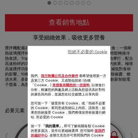
查看銷售地點
享受細緻效果，吸收更多營養
攪拌機配備2種特別設計的攪拌杯，讓您享受一系列冷熱的美食：一個耐
拒絕不必要的 Cookie
熱玻璃攪拌杯及一個耐刮Tritan塑膠攪拌杯(不含BPA)，助您輕鬆轉換冷
熱食譜。Tripl'Ax® Pro技術結合6塊不銹鋼刀片及1300W強勁摩打，配合
高速粉碎的功能，將營養封鎖於食材之中，為您帶來最細緻的效果。極致
高速攪拌功能結合Nutrikeep™ 技術，將空氣抽出攪拌杯外，減低對食材
的影響。10種內置自動程式為您帶來最佳的美味(湯、果醬、辣椒醬、糖
我們、
我方附屬公司及合作夥伴
都希望使用第一方
漬水果、多穀物奶、刨冰、沙冰、奶昔、果仁、雪葩)及一個創新智能電
及第三方 Cookie、又或類似技術 (合稱
子螢幕，為您帶來一系列的美食。
「Cookie」)
來搜集有關您的一些資料
, 以便進行
分析，根據您的興趣及網上活動為您提供具針對性
的廣告與內容，並讓您在社交媒體上分享內容.
分享
發送
您可按一下「接受所有 Cookie」或「拒絕不必要
的 Cookie」來同意或拒絕以上內容。請留意：如
必要元素
果您拒絕接受 Cookie，我們將僅採用有效運行網
站. 所必需的 Cookie
按一下
「我的選擇」
, 即可了解有關各類 Cookie
‹
›
的更多資訊，並作出更細緻選擇. 您可隨時
從我們
的偏好中心
. 改變主意您亦可查閱我們的 Cookie