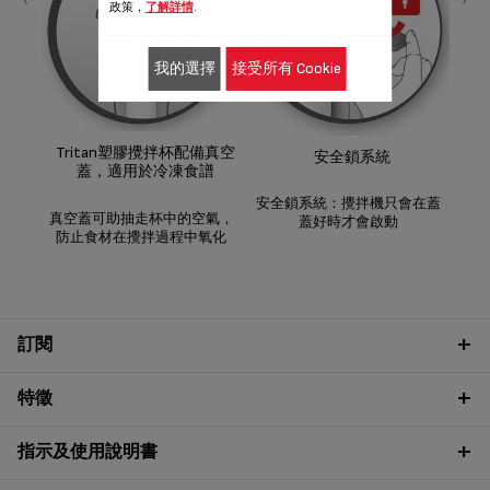
政策，
了解詳情
.
我的選擇
接受所有 Cookie
智
機
幕表
Tritan塑膠攪拌杯配備真空
安全鎖系統
橙
蓋，適用於冷凍食譜
安全鎖系統：攪拌機只會在蓋
真空蓋可助抽走杯中的空氣，
蓋好時才會啟動
防止食材在攪拌過程中氧化
訂閱
特徵
指示及使用說明書