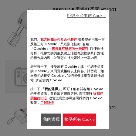
PREP'LINE 手提打蛋器 HT4101
拒絕不必要的 Cookie
您必須的烘焙好拍檔!
參考編號 :
HT410162
我們、
我方附屬公司及合作夥伴
都希望使用第一方
及第三方 Cookie、又或類似技術 (合稱
「Cookie」)
來搜集有關您的一些資料
, 以便進行
分析，根據您的興趣及網上活動為您提供具針對性
的廣告與內容，並讓您在社交媒體上分享內容.
PREP'LINE STAND BOWL
您可按一下「接受所有 Cookie」或「拒絕不必要
的 Cookie」來同意或拒絕以上內容。請留意：如
參考編號 :
814360
果您拒絕接受 Cookie，我們將僅採用有效運行網
站. 所必需的 Cookie
按一下
「我的選擇」
, 即可了解有關各類 Cookie
的更多資訊，並作出更細緻選擇. 您可隨時
從我們
的偏好中心
. 改變主意您亦可查閱我們的 Cookie
政策，
了解詳情
.
PREP'LINE 手提打蛋器 HT4121
您必須的烘焙好拍檔!
我的選擇
接受所有 Cookie
參考編號 :
HT412162