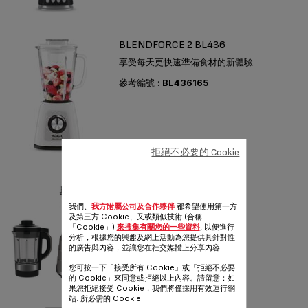
BLENDFORCE 2 BL436
享受每天更快速準備食材的新體驗
參考編號 :
BL436165
拒絕不必要的 Cookie
HI SPEED VACUUM BL985
享受細緻效果，吸收更多營養
我們、
我方附屬公司及合作夥伴
都希望使用第一方
及第三方 Cookie、又或類似技術 (合稱
參考編號 :
BL985A65
「Cookie」)
來搜集有關您的一些資料
, 以便進行
分析，根據您的興趣及網上活動為您提供具針對性
的廣告與內容，並讓您在社交媒體上分享內容.
您可按一下「接受所有 Cookie」或「拒絕不必要
的 Cookie」來同意或拒絕以上內容。請留意：如
果您拒絕接受 Cookie，我們將僅採用有效運行網
站. 所必需的 Cookie