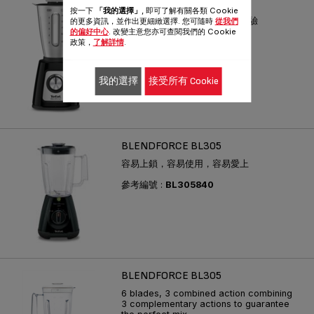
BLENDFORCE 2 BL445
按一下
「我的選擇」
, 即可了解有關各類 Cookie
享受每天更快速準備食材的新體驗
的更多資訊，並作出更細緻選擇. 您可隨時
從我們
的偏好中心
. 改變主意您亦可查閱我們的 Cookie
參考編號 :
BL445865
政策，
了解詳情
.
我的選擇
接受所有 Cookie
BLENDFORCE BL305
容易上鎖，容易使用，容易愛上
參考編號 :
BL305840
BLENDFORCE BL305
6 blades, 3 combined action combining
3 complementary actions to guarantee