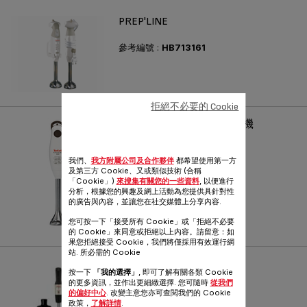
PREP'LINE
參考編號 :
HB713161
拒絕不必要的 Cookie
TURBOMIX PLUS 手提攪拌機
HB1011
易用、易潔、易儲存
我們、
我方附屬公司及合作夥伴
都希望使用第一方
及第三方 Cookie、又或類似技術 (合稱
參考編號 :
HB1011A4
「Cookie」)
來搜集有關您的一些資料
, 以便進行
分析，根據您的興趣及網上活動為您提供具針對性
的廣告與內容，並讓您在社交媒體上分享內容.
您可按一下「接受所有 Cookie」或「拒絕不必要
的 Cookie」來同意或拒絕以上內容。請留意：如
果您拒絕接受 Cookie，我們將僅採用有效運行網
站. 所必需的 Cookie
SLIM FORCE
按一下
「我的選擇」
, 即可了解有關各類 Cookie
Ergonomic design with high-
的更多資訊，並作出更細緻選擇. 您可隨時
從我們
performance results
的偏好中心
. 改變主意您亦可查閱我們的 Cookie
政策，
了解詳情
.