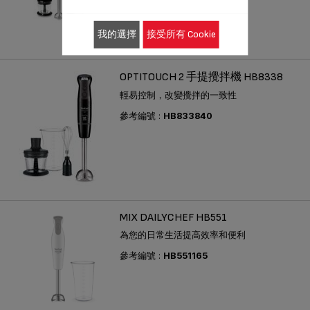
參考編號 :
HB853866
我的選擇
接受所有 Cookie
OPTITOUCH 2 手提攪拌機 HB8338
輕易控制，改變攪拌的一致性
參考編號 :
HB833840
MIX DAILYCHEF HB551
為您的日常生活提高效率和便利
參考編號 :
HB551165